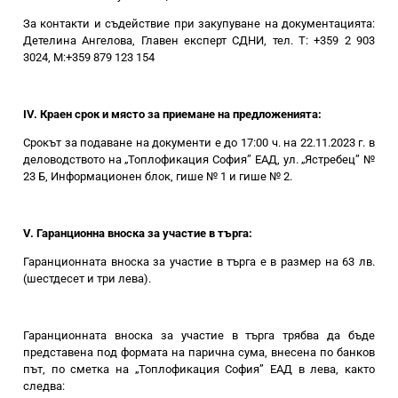
За контакти и съдействие при закупуване на документацията:
Детелина Ангелова, Главен експерт СДНИ, тел. T: +359 2 903
3024, М:+359 879 123 154
IV. Краен срок и място за приемане на предложенията:
Срокът за подаване на документи е до 17:00 ч. на 22.11.2023 г. в
деловодството на „Топлофикация София” ЕАД, ул. „Ястребец” №
23 Б, Информационен блок, гише № 1 и гише № 2.
V. Гаранционна вноска за участие в търга:
Гаранционната вноска за участие в търга
е в размер на 63 лв.
(шестдесет и три лева).
Гаранционната вноска за участие в търга трябва да бъде
представена под формата на парична сума, внесена по банков
път, по сметка на „Топлофикация София” ЕАД в лева, както
следва: