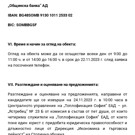
„Общинска банка” АД
IBAN: BG48SOMB 9130 1011 2533 02
BIC: SOMBBGSF
VI. Време и начин за оглед на обекта:
Оглед на обекта може да се осъществи всеки ден от 9:00 до
11:00 ч. и от 14:00 до 16:00 ч. в срок до 22.11.2023 г. след заявка
на посочения телефон.
VII. Разглеждане и оценяване на предложенията:
Разглеждане и оценяване на предложенията, направени от
кандидатите ще се извърши на 24.11.2023 г. в 10:00 часа в
Централното управление на „Топлофикация София” ЕАД – ул.
„Ястребец” № 23 Б от комисия в състав от пет души, от които
четирима служители на „Топлофикация София” ЕАД, от които
поне един юрист с придобита юридическа правоспособност и
длъжностно лице от Дирекция „Икономика и търговска
дейност” на Столична община.