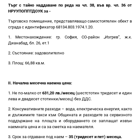
Търг с тайно наддаване по реда на чл. 38, във вр. чл. 36 от
НРУУПОППТДОУК за -
Търговско помещение, представляващо самостоятелен обект в
сграда с идентификатор 68134.803.1974.1.20.
1. Местонахождение:
гр. София,
СО-район „Изгрев“, ж.к.
Дианабад, бл. 26, ет.1
2. Състояние: задоволително
3. Площ: 66,88 кв.м.
II. Начална месечна наемна цена:
1. Не по-малко от
631,20 лв./месец
(шестстотин тридесет и един
лева и двадесет стотинки/месец) без ДДС.
2. Консумативните разходи – вода, електрическа енергия, както
и дължимите такси към Общината и разходите за сервизното
поддържане на площта и оборудването се заплащат извън
наемната цена и са за сметка на наемателя.
3. Срок за отдаване под наем –
35 (тридесет и пет) месеца.