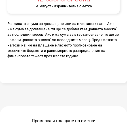
м. Август - изравнителна сметка
Разликата е сума за доплащане или за възстановяване. Ако
има сума за доплащане, тя ще се добави към „равната вноска”
за последния месец. Ако има сума за възстановяване, то ще се
намали „равната вноска” за последният месец. Предимствата
на този начин на плащане е лесното прогнозиране на
месечните бюджети и равномерното разпределение на
финансовата тежест през цялата година.
Проверка и плащане на сметки