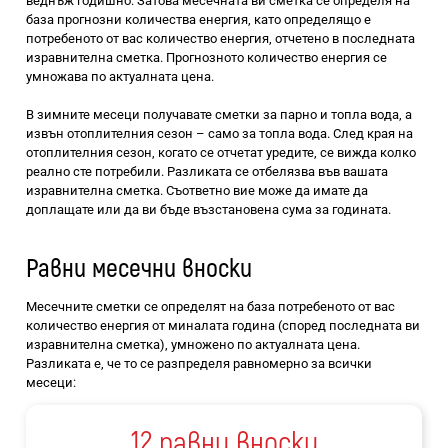
веднъж годишно. Затова месечната ви сметка се определя на
база прогнозни количества енергия, като определящо е
потребеното от вас количество енергия, отчетено в последната
изравнителна сметка. Прогнозното количество енергия се
умножава по актуалната цена.
В зимните месеци получавате сметки за парно и топла вода, а
извън отоплителния сезон – само за топла вода. След края на
отоплителния сезон, когато се отчетат уредите, се вижда колко
реално сте потребили. Разликата се отбелязва във вашата
изравнителна сметка. Съответно вие може да имате да
доплащате или да ви бъде възстановена сума за годината.
Равни месечни вноски
Месечните сметки се определят на база потребеното от вас
количество енергия от миналата година (според последната ви
изравнителна сметка), умножено по актуалната цена.
Разликата е, че то се разпределя равномерно за всички
месеци:
12 равни вноски