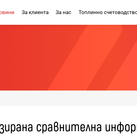
овини
За клиента
За нас
Топлинно счетоводств
зирана сравнителна инфор