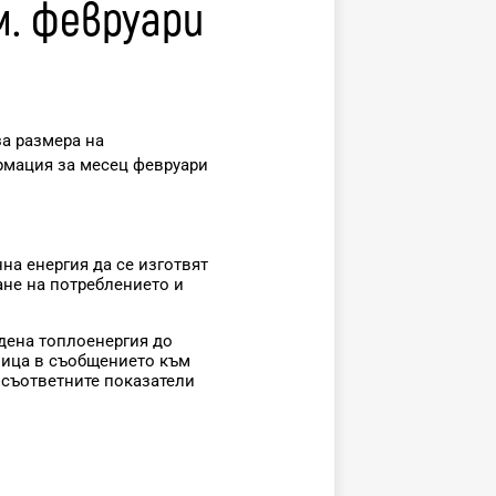
м. февруари
за размера на
рмация за месец февруари
на енергия да се изготвят
ане на потреблението и
дена топлоенергия до
аница в съобщението към
и съответните показатели