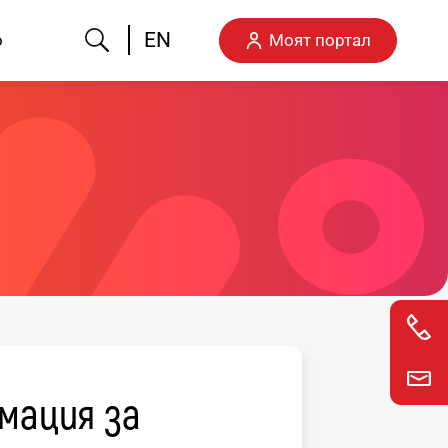
Търсене
EN
о
Моят портал
мация за