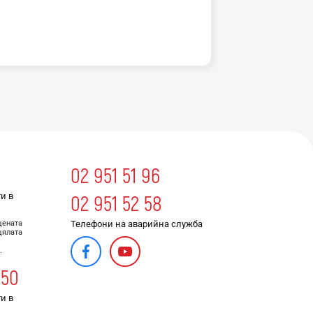
02 951 51 96
и в
02 951 52 58
Телефони на аварийна служба
цената
цялата
.
 50
и в