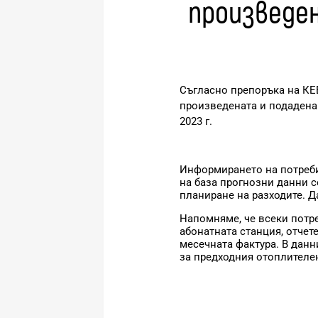
произведен
Съгласно препоръка на КЕВ
произведената и подадена
2023 г.
Информирането на потребит
на база прогнозни данни 
планиране на разходите. 
Напомняме, че всеки потр
абонатната станция, отчет
месечната фактура. В данн
за предходния отоплителе