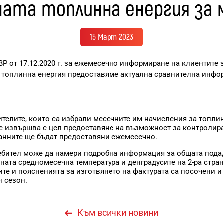
ата топлинна енергия за 
15 Март 2023
Р от 17.12.2020 г. за ежемесечно информиране на клиентите 
 топлинна енергия предоставяме актуална сравнителна инфо
елите, които са избрали месечните им начисления за топлин
се извършва с цел предоставяне на възможност за контролир
Данните ще бъдат предоставяни ежемесечно.
ебител може да намери подробна информация за общата пода
ената средномесечна температура и денградусите на 2-ра стр
ите и поясненията за изготвянето на фактурата са посочени 
н сезон.
Към всички новини