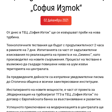
„София Изток“
02 Декември 2021
От днес в ТЕЦ „София Изток“ ще се извършват проби на нова
турбина.
Технологичните тествания ще бъдат с продължителност 2 часа
в рамките на 7 дни. Изпитанията са част от задължителни
изисквания по реализацията на проекта и на „Сименс“, като
производител на новите съоръжения. Процесът на тестване е
възможно да създаде повишени нива на шум извън
територията на централата.
За предвидените дейности са изпратени уведомителни писма
до Столична община и всички заинтересовани институции.
Инсталирането на новите мощности, е част от проекта за
„Модернизация на турбоагрегат ТГ3 в ТЕЦ „София Изток” по
договор с Европейската банка за възстановяване и развитие.
Успешното приключване на модернизацията в централата ще
повиши качеството на услугата и непрекъснатостта на