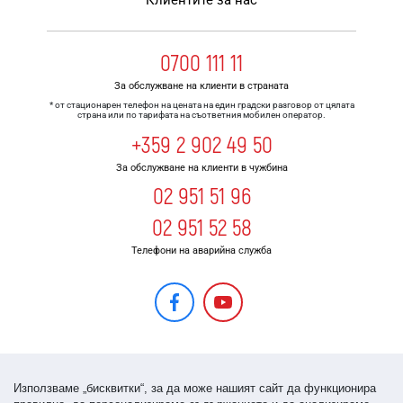
Клиентите за нас
0700 111 11
За обслужване на клиенти в страната
* от стационарен телефон на цената на един градски разговор от цялата
страна или по тарифата на съответния мобилен оператор.
+359 2 902 49 50
За обслужване на клиенти в чужбина
02 951 51 96
02 951 52 58
Телефони на аварийна служба
Използваме „бисквитки“, за да може нашият сайт да функционира