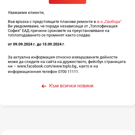
Уважаеми клиенти,
Във връзка с предстоящите планови ремонти в
ж.к.„Свобода“
Ви уведомяваме, че поради независещи от „Топлофикация
София“ ЕАД причини сроковете за преустановяване на
топлоподаването се променят както следва:
от 09.09.2024 г. до 13.09.2024 г
.
За актуална информация относно извършваните дейности
може да следите на сайта на дружеството, фейсбук страницата
ни – www.facebook.com/www.toplo.bg., както и на
информационния телефон 0700 11111.
Към всички новини