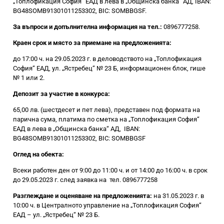
„Топлофикация София“ ЕАД в лева в „Общинска банка“ АД, IBAN:
BG48
SOMB91301011253302
, BIC:
SOM
B
B
GSF.
За въпроси и допълнителна информация на тел.:
0896777258.
Краен срок и място за приемане на предложенията:
до 17:00 ч. на 29.05.2023 г. в деловодството на „Топлофикация
София“ ЕАД, ул. „Ястребец“ № 23 Б, информационен блок, гише
№ 1 или 2.
Депозит за участие в конкурса:
65,00 лв. (шестдесет и пет лева), представен под формата на
парична сума, платима по сметка на „Топлофикация София“
ЕАД в лева в „Общинска банка“ АД, IBAN:
BG48
SOMB91301011253302
, BIC:
SOM
B
B
GSF
Оглед на обекта:
Всеки работен ден от 9:00 до 11:00 ч. и от 14:00 до 16:00 ч. в срок
до 29.05.2023 г. след заявка на тел. 0896777258
Разглеждане и оценяване на предложенията:
на 31.05.2023 г. в
10:00 ч. в Централното управление на „Топлофикация София“
ЕАД – ул. „Ястребец“ № 23 Б.