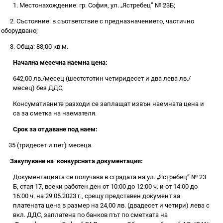
1. Местонахождение:
гр. София, ул. „Ястребец” № 23Б
;
2. Състояние: в съответствие с предназначението, частично
оборудвано;
3. Обща: 88,00 кв.м.
Начална месечна наемна цена:
642,00 лв./месец (шестстотин четиридесет и два лева лв./
месец) без ДДС;
Консумативните разходи се заплащат извън наемната цена и
са за сметка на наемателя.
Срок за отдаване под наем:
35 (тридесет и пет) месеца.
Закупуване на конкурсната документация:
Документацията се получава в сградата на ул. „Ястребец“ № 23
Б, стая 17, всеки работен ден от 10:00 до 12:00 ч. и от 14:00 до
16:00 ч. на 29.05.2023 г., срещу представен документ за
платената цена в размер на 24,00 лв. (двадесет и четири) лева с
вкл. ДДС, заплатена по банков път по сметката на