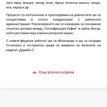
като явор, акация, чинар, ясен, бреза, японска вишна, смърч,
ела, кедър и др.
Процесът по изпълнение и проследяване на дейностите ще се
осъществява в пълна координация с районната
администрация. Реализирането им се извършва на основание
сключен договор между „Топлофикация София“ и район Искър,
който регламентира компенсаторните мерки.
С новите фиданки районът ще се облагороди и ще се създаде
по-зелена и по-приятна среда за живеене за жителите на
квартал „Дружба-2“.
Към всички новини