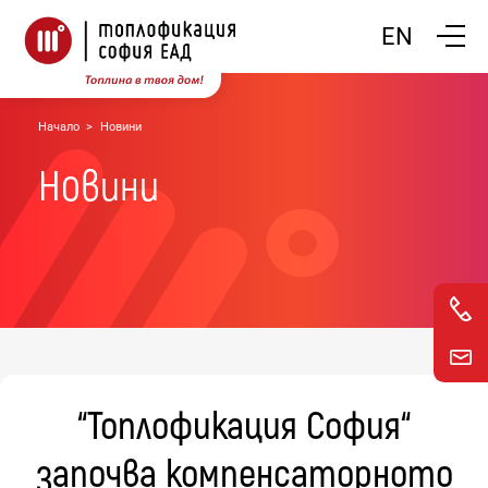
Покажи
EN
Начало
Новини
Новини
“Топлофикация София“
започва компенсаторното