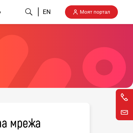
Търсене
EN
о
Моят портал
та мрежа