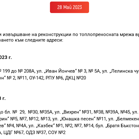
28 Май 2023
и извършване на реконструкции по топлопреносната мрежа 
ането към следните адреси:
023 г.
 № 199 до № 208А, ул. „Иван Йончев“ № 3, № 5А, ул. „Лелинска чу
он“ № 2, №11, ОУ-142, РПУ №6, ДКЦ №20
 г.
до бл. № 29, №30, №35А, ул. „Вихрен“ №31, №38, №39А, №45, ул.
ирин“ №5, №7, №12, №13, ул. „Юнашка песен“ №11, ул. „Белмеке
в“ №4, №4А, ул. „Казбек“ №1, №2, №7, №14, бул. „Братя Бъкстон
1А, ЦДГ №67, ОДЗ №37, СОУ №2