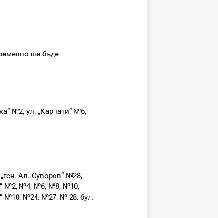
временно ще бъде
ка“ №2, ул. „Карпати“ №6,
 „ген. Ал. Суворов“ №28,
н“ №2, №4, №6, №8, №10,
“ №10, №24, №27, № 28, бул.