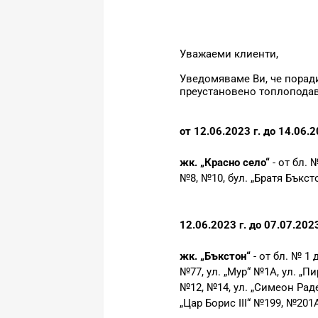
Уважаеми клиенти,
Уведомяваме Ви, че порад
преустановено топлоподав
от 12.06.2023 г. до 14.06.2
жк. „Красно село“
- от бл.
№8, №10, бул. „Братя Бъкст
12.06.2023 г. до 07.07.2023
жк. „Бъкстон“
- от бл. № 1 
№77, ул. „Мур“ №1А, ул. „П
№12, №14, ул. „Симеон Раде
„Цар Борис III“ №199, №20