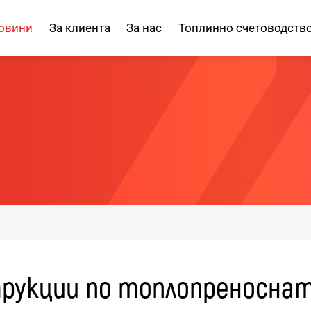
овини
За клиента
За нас
Топлинно счетоводств
рукции по топлопреносна