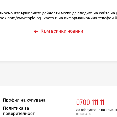
тносно извършваните дейности може да следите на сайта на 
ook.com/www.toplo.bg., както и на информационния телефон 0
Към всички новини
Профил на купувача
0700 111 11
Политика за
За обслужване на клиент
поверителност
страната