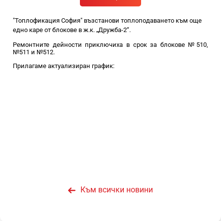
"Топлофикация София" възстанови топлоподаването към още
едно каре от блокове в ж.к. „Дружба-2“.
Ремонтните дейности приключиха в срок за блокове №510,
№511 и №512.
Прилагаме актуализиран график:
Към всички новини