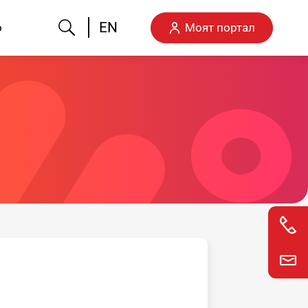
Търсене
EN
о
Моят портал