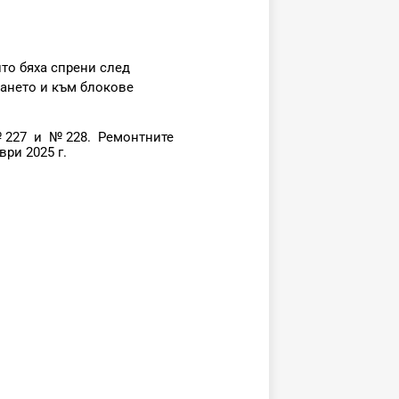
ито бяха спрени след
ането и към блокове
№227 и №228. Ремонтните
ри 2025 г.