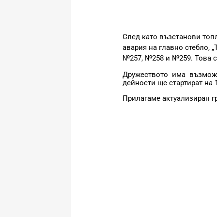
След като възстанови топл
авария на главно стебло,
№257, №258 и №259. Това се
Дружеството има възмож
дейности ще стартират на 
Прилагаме актуализиран г