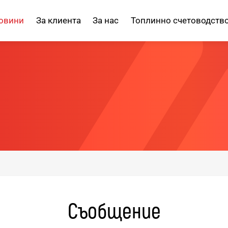
овини
За клиента
За нас
Топлинно счетоводств
Съобщение