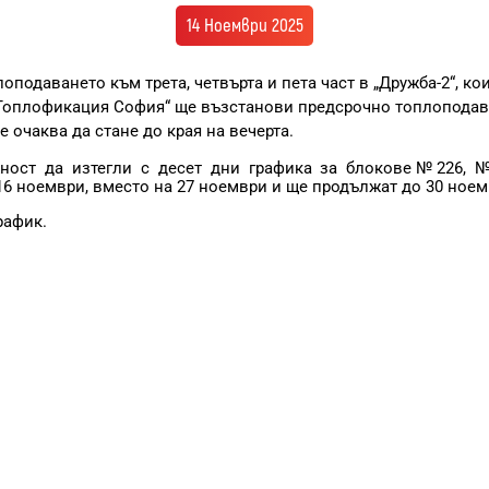
14 Ноември 2025
оподаването към трета, четвърта и пета част в „Дружба-2“, ко
 „Топлофикация София“ ще възстанови предсрочно топлоподав
 очаква да стане до края на вечерта.
ност да изтегли с десет дни графика за блокове№226, 
16 ноември, вместо на 27 ноември и ще продължат до 30 ноемв
рафик.