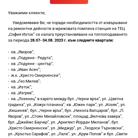
Уважаеми клиенти,
Уведомяваме Ви, че поради необходимостта от извършване
на
ремонтни дейности в мрежовата помпена станция на ТЕЦ
„София Изток” се налага преустановяване на топлоподаването
за периода
28.07-
04.08. 2023 г. към следните квартали:
-
кв. „Яворов”;
-
кв. „Подуене - Редута”;
-
кв. „Подуене
-
център
”
;
-
кв. „Иван Асен
”
;
-
ж.к. „Христо Смирненски”;
-
кв. „Гео Милев”;
-
кв. „Изток”;
-
кв. „Изгрев”;
-
кв. „Лозенец” в карето между бул. „Черни връх”, ул. „Цветна
градина”, ул. „Кожух планина”, кв. „Южен парк”, ул. „Козяк”, ул.
„Кишинев”, бул. „Черни връх”, бул. „Никола Вапцаров”, бул. „П.
Яворов”, ул. „Стоян Михайловски”, площад „Велчова завера”,
бул. „Джеймс Баучер”, ул. „Архитект Йордан Миланов”, бул.
„Христо Смирненски”, ул. „Миджур”, ул. „Теодоси Търновски”,
ул. „Кръстьо Сарафов”, ул. „Лале”, ул. „Крум Попов” и бул. „Свети