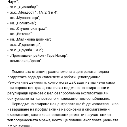
Наум”;
-
ж.к. „Дианабад”;
-
ж.к. „Младост 1, 1А, 2, 3 и 4”;
-
кв. „Мусагеница”;
-
кв. „Полигона”;
-
кв. „Студентски град”;
-
кв. „Витоша”;
-
кв. „Малинова долина”;
-
ж.к. „Дървеница”;
-
ж.к. „Дружба 1 и 2”;
-
„Промишлен район - Гара Искър”;
-
комплекс „Враня”.
Помпената станция, разположена в централата подава
подгрятата вода до клиентите и работи целогодишно.
Ремонтните дейности, които могат да бъдат изпълнени само
при спряна централа, включват подмяна на спирателни и
регулиращи кранове с цел безпроблемна експлоатация и
осигуряване на качествено и надеждно топлоснабдяване.
Периодът на спиране на централата ще бъде използван и за
извършване на профилактика на основни и спомагателни
съоръжения, както и за неотложни ремонти на участъци от
топлопреносната мрежа, което ще повиши експлоатационната
им сигурност.