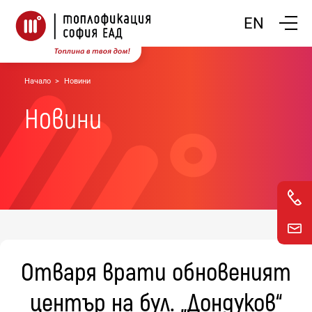
Покажи
EN
Начало
Новини
Новини
Отваря врати обновеният
център на бул. „Дондуков“