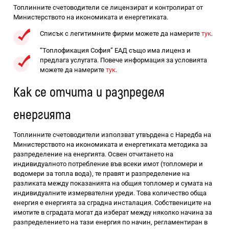
Топлинните счетоводители се лицензират и контролират от
Министерството на икономиката и енергетиката.
Списък с легитимните фирми можете да намерите
тук
.
“Топлофикация София” ЕАД също има лиценз и
предлага услугата. Повече информация за условията
можете да намерите
тук
.
Как се отчита и разпределя
енергията
Топлинните счетоводители използват утвърдена с Наредба на
Министерството на икономиката и енергетиката методика за
разпределение на енергията. Освен отчитането на
индивидуалното потребление във всеки имот (топломери и
водомери за топла вода), те правят и разпределение на
разликата между показанията на общия топломер и сумата на
индивидуалните измервателни уреди. Това количество обща
енергия е енергията за сградна инсталация. Собствениците на
имотите в сградата могат да изберат между няколко начина за
разпределението на тази енергия по начин, регламентиран в