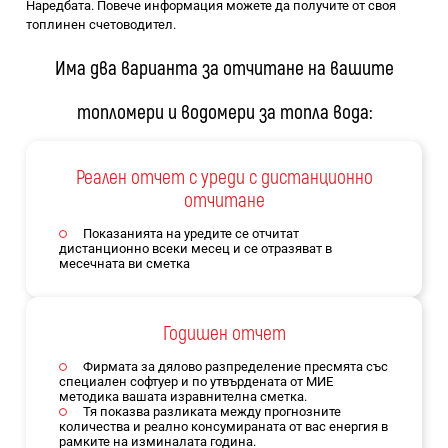
Наредбата. Повече информация можете да получите от своя
топлинен счетоводител.
Има два варианта за отчитане на вашите
топломери и водомери за топла вода:
Реален отчет с уреди с дистанционно
отчитане
Показанията на уредите се отчитат
дистанционно всеки месец и се отразяват в
месечната ви сметка
Годишен отчет
Фирмата за дялово разпределение пресмята със
специален софтуер и по утвърдената от МИЕ
методика вашата изравнителна сметка.
Тя показва разликата между прогнозните
количества и реално консумираната от вас енергия в
рамките на изминалата година.