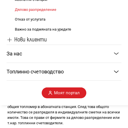
Битови клиенти
Стопански клиенти
Дялово разпределение
Отказ от услугата
Важно за подмяната на уредите
Нови клиенти
За нас
Топлинно счетоводство
Какво е дялово разпределение
Моят портал
Консумираната от цялата сграда топлинна енергия се отчита от
общия топломер в абонатната станция. След това общото
количество се разпределя в индивидуалните сметки на всички
имоти. Това се прави от фирмите за дялово разпределение или
т.нар. топлинни счетоводители.