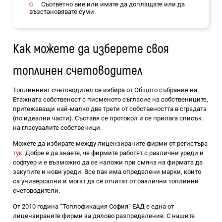
Съответно вие или имате да доплащате или да
възстановявате суми.
Как можете да изберете своя
топлинен счетоводител
Топлинният счетоводител се избира от Общото събрание на
Етажната собственост с писменото съгласие на собствениците,
притежаващи най-малко две трети от собствеността в сградата
(по идеални части). Съставя се протокол и се прилага списък
на гласувалите собственици.
Можете да избирате между лицензираните фирми от регистъра
тук.
Добре е да знаете, че фирмите работят с различни уреди и
софтуер и е възможно да се наложи при смяна на фирмата да
закупите и нови уреди. Все пак има определени марки, които
са универсални и могат да се отчитат от различни топлинни
счетоводители.
От 2010 година “Топлофикация София” ЕАД е една от
лицензираните фирми за дялово разпределение. С нашите