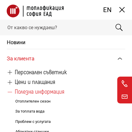
Покажи
EN
Условия за търсене
Начало
За клиента
Полезна информация
Дялово разпределение
Новини
Полезна информация
За клиента
Персонален съветник
Цени и плащания
Дялово разпределение
Полезна информация
Отоплителен сезон
Дялово разпределение
За топлата вода
Проблем с услугата
Абонатни станции