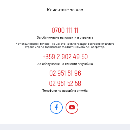
Клиентите за нас
0700 111 11
За обслужване на клиенти в страната
* от стационарен телефон на цената на един градски разговор от цялата
страна или по тарифата на съответния мобилен оператор.
+359 2 902 49 50
За обслужване на клиенти в чужбина
02 951 51 96
02 951 52 58
Телефони на аварийна служба