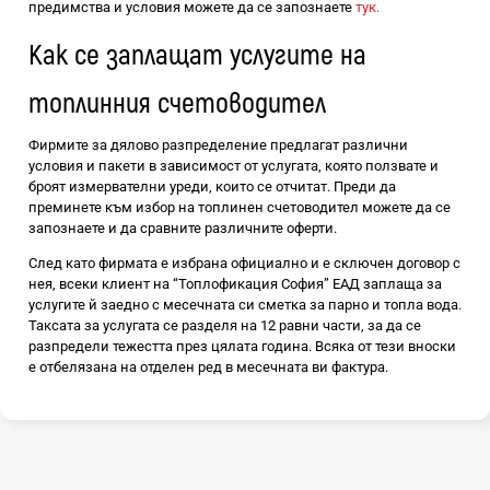
предимства и условия можете да се запознаете
тук.
Как се заплащат услугите на
топлинния счетоводител
Фирмите за дялово разпределение предлагат различни
условия и пакети в зависимост от услугата, която ползвате и
броят измервателни уреди, които се отчитат. Преди да
преминете към избор на топлинен счетоводител можете да се
запознаете и да сравните различните оферти.
След като фирмата е избрана официално и е сключен договор с
нея, всеки клиент на “Топлофикация София” ЕАД заплаща за
услугите й заедно с месечната си сметка за парно и топла вода.
Таксата за услугата се разделя на 12 равни части, за да се
разпредели тежестта през цялата година. Всяка от тези вноски
е отбелязана на отделен ред в месечната ви фактура.