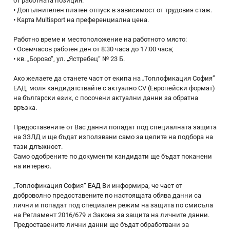
от работната позиция.
• Допълнителен платен отпуск в зависимост от трудовия стаж.
• Карта Мultisport на преференциална цена.
Работно време и местоположение на работното място:
• Осемчасов работен ден от 8:30 часа до 17:00 часа;
• кв. „Борово“, ул. „Ястребец“ № 23 Б.
Ако желаете да станете част от екипа на „Топлофикация София”
ЕАД, моля кандидатствайте с актуално CV (Европейски формат)
на български език, с посочени актуални данни за обратна
връзка.
Предоставените от Вас данни попадат под специалната защита
на ЗЗЛД и ще бъдат използвани само за целите на подбора на
тази длъжност.
Само одобрените по документи кандидати ще бъдат поканени
на интервю.
„Топлофикация София“ ЕАД Ви информира, че част от
доброволно предоставените по настоящата обява данни са
лични и попадат под специален режим на защита по смисъла
на Регламент 2016/679 и Закона за защита на личните данни.
Предоставените лични данни ще бъдат обработвани за