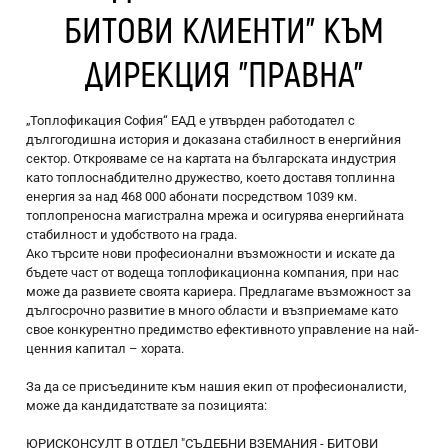
БИТОВИ КЛИЕНТИ" КЪМ
ДИРЕКЦИЯ "ПРАВНА"
„Топлофикация София“ ЕАД е утвърден работодател с
дългогодишна история и доказана стабилност в енергийния
сектор. Открояваме се на картата на българската индустрия
като топлоснабдително дружество, което доставя топлинна
енергия за над 468 000 абонати посредством 1039 км.
топлопреносна магистрална мрежа и осигурява енергийната
стабилност и удобството на града.
Ако търсите нови професионални възможности и искате да
бъдете част от водеща топлофикационна компания, при нас
може да развиете своята кариера. Предлагаме възможност за
дългосрочно развитие в много области и възприемаме като
свое конкурентно предимство ефективното управление на най-
ценния капитал – хората.
За да се присъедините към нашия екип от професионалисти,
може да кандидатствате за позицията:
ЮРИСКОНСУЛТ В ОТДЕЛ "СЪДЕБНИ ВЗЕМАНИЯ - БИТОВИ