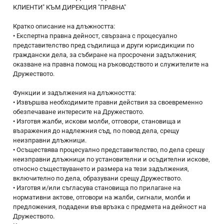
КЛИЕНТИ" КЪМ ДИРЕКЦИЯ "ПРАВНА"
Кратко описание на длъжността:
• Експертна правна дейност, свързана с процесуално
представителство пред съдилища и други юрисдикции по
граждански дела, за събиране на просрочени задължения;
оказване на правна помощ на ръководството и служителите на
Дружеството.
Функции и задължения на длъжността:
• Извършва необходимите правни действия за своевременно
обезпечаване интересите на Дружеството.
• Изготвя жалби, искови молби, отговори, становища и
възражения до надлежния съд, по повод дела, срещу
неизправни длъжници.
• Осъществява процесуално представителство, по дела срещу
неизправни длъжници по установителни и осъдителни искове,
относно съществуването и размера на тези задължения,
включително по дела, образувани срещу Дружеството.
• Изготвя и/или съгласува становища по прилагане на
нормативни актове, отговори на жалби, сигнали, молби и
предложения, подадени във връзка с предмета на дейност на
Дружеството.