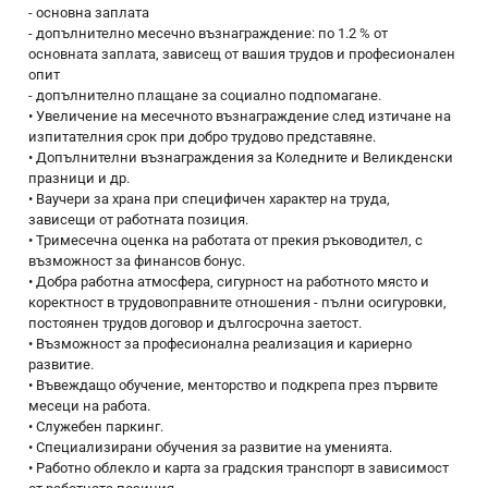
- основна заплата
- допълнително месечно възнаграждение: по 1.2 % от
основната заплата, зависещ от вашия трудов и професионален
опит
- допълнително плащане за социално подпомагане.
• Увеличение на месечното възнаграждение след изтичане на
изпитателния срок при добро трудово представяне.
• Допълнителни възнаграждения за Коледните и Великденски
празници и др.
• Ваучери за храна при специфичен характер на труда,
зависещи от работната позиция.
• Тримесечна оценка на работата от прекия ръководител, с
възможност за финансов бонус.
• Добра работна атмосфера, сигурност на работното място и
коректност в трудовоправните отношения - пълни осигуровки,
постоянен трудов договор и дългосрочна заетост.
• Възможност за професионална реализация и кариерно
развитие.
• Въвеждащо обучение, менторство и подкрепа през първите
месеци на работа.
• Служебен паркинг.
• Специализирани обучения за развитие на уменията.
• Работно облекло и карта за градския транспорт в зависимост