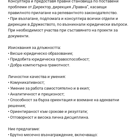
Консултира и предоставя правни становища по поставени
проблеми от Директор, дирекция „Правна”, касаещи
правилното прилагане на релевантното законодателство.
• При възлагане, подпомага и консултира всички отдели и
дирекции в Дружеството, по възникнали юридически въпроси.
При необходимост участва при съставянето на проекти за
документи.
Изисквания за длъжността:
• Висше юридическо образование;
• Придобита юридическа правоспособност;
• Добра компютърна грамотност.
Личностни качества и умения:
• Комуникативност;
• Умение за работа самостоятелно и в екип;
• Аналитичност и прецизност;
• Способност за бърза ориентация и вземане на адекватни
решения;
• Ориентираност към срокове и резултати;
• Отговорност и висока лична дисциплина.
Ние предлагаме:
• Брутно месечно възнаграждение, включващо: